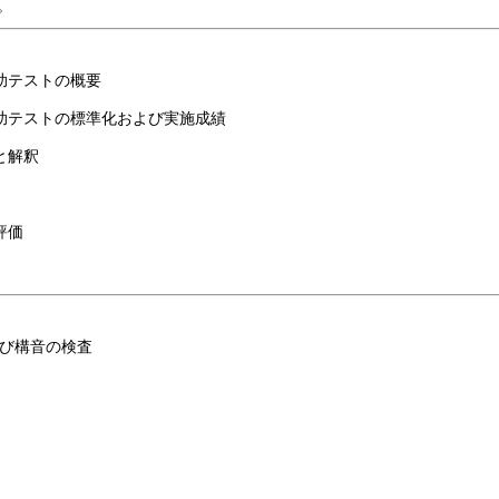
。
助テストの概要
助テストの標準化および実施成績
と解釈
評価
よび構音の検査