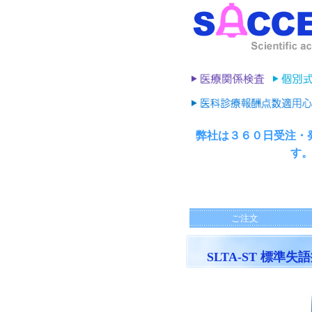
弊社は３６０日受注・
す
ご注文
SLTA-ST 標準