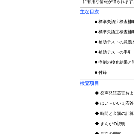
に有用な情報が得られます
主な目次
■ 標準失語症検査補
■
標準失語症検査補
■
補助テストの意義
■
補助テストの手引
■
症例の検査結果と
■
付録
検査項目
◆ 発声発語器官お
◆
はい－いいえ応答
◆
時間と金額の計算
◆
まんがの説明
◆
長文の理解