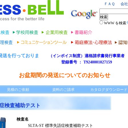
ＦＡＱ
会社
WWW を検索
発送を行っておりま
（インボイス制度）適格請求書発行事業者
登録番号 ： T9240001027159
。
お盆期間の発送についてのお知らせ
見積のご依頼
資料のご請求
カタログダウンロード
失語症検査補助テスト
検査名
SLTA-ST 標準失語症検査補助テスト