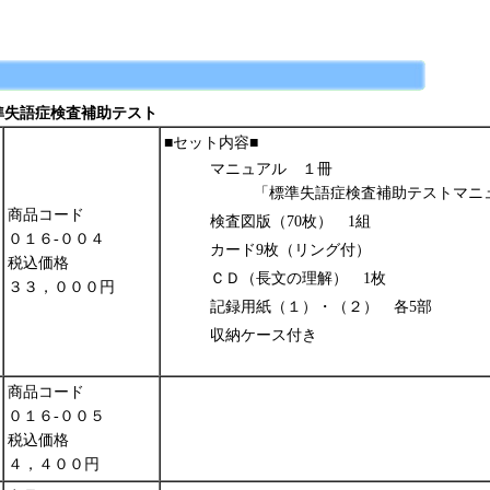
標準失語症検査補助テスト
■セット内容■
マニュアル １冊
「標準失語症検査補助テストマニ
商品コード
検査図版（70枚） 1組
０１６-００４
カード9枚（リング付）
税込価格
ＣＤ（長文の理解） 1枚
３３，０００円
記録用紙（１）・（２） 各5部
収納ケース付き
商品コード
０１６-００５
税込価格
４，４００円