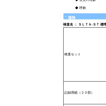
◆
呼称
価格
検査名 ： ＳＬＴＡ-ＳＴ 
検査セット
記録用紙（２０部）