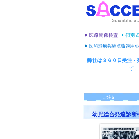
弊社は３６０日受注・
す
ご注文
幼児総合発達診断