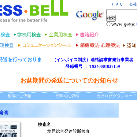
ＦＡＱ
会社
WWW を検索
発送を行っておりま
（インボイス制度）適格請求書発行事業者
登録番号 ： T9240001027159
。
お盆期間の発送についてのお知らせ
見積のご依頼
資料のご請求
カタログダウンロード
検査
検査名
幼児総合発達診断検査