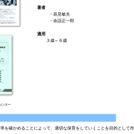
著者
・辰見敏夫
・余語正一郎
適用
３歳～６歳
センター
水準を確かめることによって、適切な保育をしていくことを目的として