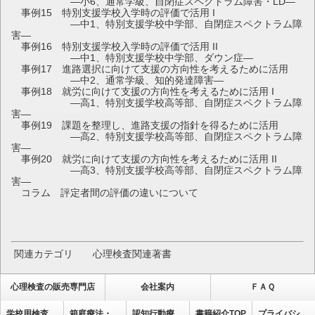
―小6、通常学級、自閉症スペクトラム障害・LD―
事例15 特別支援学校入学時の評価で活用 I
―中1、特別支援学校中学部、自閉症スペクトラム障
害―
事例16 特別支援学校入学時の評価で活用 II
―中1、特別支援学校中学部、ダウン症―
事例17 進路選択に向けて支援の方向性を考えるために活用
―中2、通常学級、知的発達障害―
事例18 就労に向けて支援の方向性を考えるために活用 I
―高1、特別支援学校高等部、自閉症スペクトラム障
害―
事例19 課題を整理し、進路支援の指針を得るために活用
―高2、特別支援学校高等部、自閉症スペクトラム障
害―
事例20 就労に向けて支援の方向性を考えるために活用 II
―高3、特別支援学校高等部、自閉症スペクトラム障
害―
コラム 評定者間の評価の違いについて
関連カテゴリ 心理検査関連著書
心理検査の販売専門店
会社案内
ＦＡＱ
学校用検査・集団式検査
箱庭療法・心理療法ﾄｯﾌﾟ
認知行動療法ﾄｯﾌﾟ
書籍紹介TOP
プライバシーポリシー