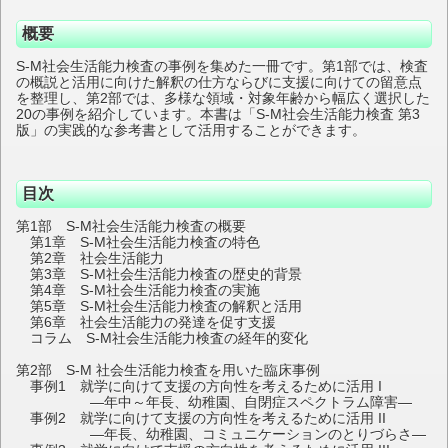
概要
S-M社会生活能力検査の事例を集めた一冊です。第1部では、検査
の概説と活用に向けた解釈の仕方ならびに支援に向けての留意点
を整理し、第2部では、多様な領域・対象年齢から幅広く選択した
20の事例を紹介しています。本書は「S-M社会生活能力検査 第3
版」の実践的な参考書として活用することができます。
目次
第1部 S-M社会生活能力検査の概要
第1章 S-M社会生活能力検査の特色
第2章 社会生活能力
第3章 S-M社会生活能力検査の歴史的背景
第4章 S-M社会生活能力検査の実施
第5章 S-M社会生活能力検査の解釈と活用
第6章 社会生活能力の発達を促す支援
コラム S-M社会生活能力検査の経年的変化
第2部 S-M 社会生活能力検査を用いた臨床事例
事例1 就学に向けて支援の方向性を考えるために活用 I
―年中～年長、幼稚園、自閉症スペクトラム障害―
事例2 就学に向けて支援の方向性を考えるために活用 II
―年長、幼稚園、コミュニケーションのとりづらさ―