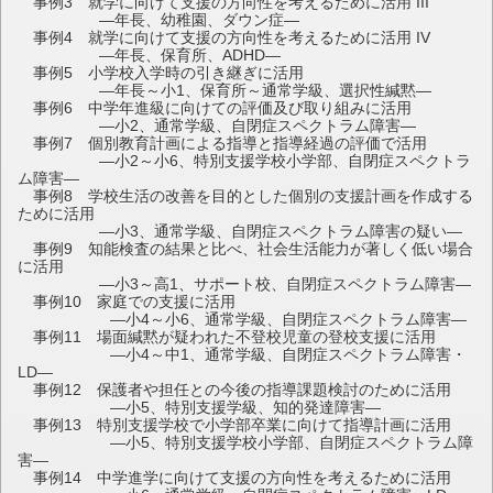
事例3 就学に向けて支援の方向性を考えるために活用 III
―年長、幼稚園、ダウン症―
事例4 就学に向けて支援の方向性を考えるために活用 IV
―年長、保育所、ADHD―
事例5 小学校入学時の引き継ぎに活用
―年長～小1、保育所～通常学級、選択性緘黙―
事例6 中学年進級に向けての評価及び取り組みに活用
―小2、通常学級、自閉症スペクトラム障害―
事例7 個別教育計画による指導と指導経過の評価で活用
―小2～小6、特別支援学校小学部、自閉症スペクトラ
ム障害―
事例8 学校生活の改善を目的とした個別の支援計画を作成する
ために活用
―小3、通常学級、自閉症スペクトラム障害の疑い―
事例9 知能検査の結果と比べ、社会生活能力が著しく低い場合
に活用
―小3～高1、サポート校、自閉症スペクトラム障害―
事例10 家庭での支援に活用
―小4～小6、通常学級、自閉症スペクトラム障害―
事例11 場面緘黙が疑われた不登校児童の登校支援に活用
―小4～中1、通常学級、自閉症スペクトラム障害・
LD―
事例12 保護者や担任との今後の指導課題検討のために活用
―小5、特別支援学級、知的発達障害―
事例13 特別支援学校で小学部卒業に向けて指導計画に活用
―小5、特別支援学校小学部、自閉症スペクトラム障
害―
事例14 中学進学に向けて支援の方向性を考えるために活用