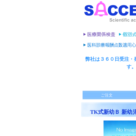
弊社は３６０日受注・
す
ご注文
TK式新幼Ｂ 新幼