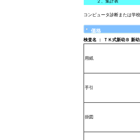
２、集計表
コンピュータ診断または学
価格
検査名 ： ＴＫ式新幼Ｂ 新
用紙
手引
掛図