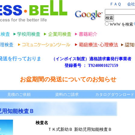
ＦＡＱ
会社
WWW を検索
発送を行っておりま
（インボイス制度）適格請求書発行事業者
登録番号 ： T9240001027159
。
お盆期間の発送についてのお知らせ
見積のご依頼
資料のご請求
カタログダウンロード
児用知能検査Ｂ
検査名
ＴＫ式新幼Ｂ 新幼児用知能検査Ｂ