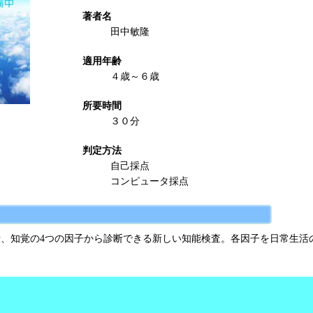
著者名
田中敏隆
適用年齢
４歳～６歳
所要時間
３０分
判定方法
自己採点
コンピュータ採点
、知覚の4つの因子から診断できる新しい知能検査。各因子を日常生活