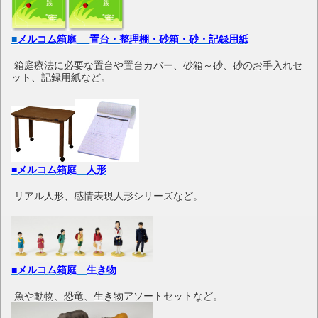
■
メルコム箱庭 置台・整理棚・砂箱・砂・記録用紙
箱庭療法に必要な置台や置台カバー、砂箱～砂、砂のお手入れセ
ット、記録用紙など。
■メルコム箱庭 人形
リアル人形、感情表現人形シリーズなど。
■メルコム箱庭 生き物
魚や動物、恐竜、生き物アソートセットなど。