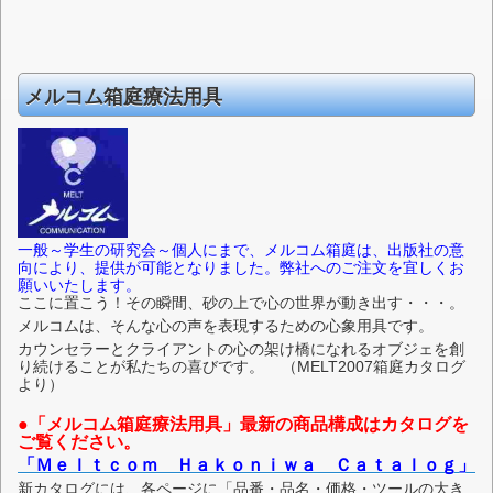
メルコム箱庭療法用具
一般～学生の研究会～個人にまで、メルコム箱庭は、出版社の意
向により、提供が可能となりました。弊社へのご注文を宜しくお
願いいたします。
ここに置こう！
その瞬間、砂の上で心の世界が動き出す・・・。
メルコムは、そんな心の声を表現するための心象用具です。
カウンセラーとクライアントの心の架け橋になれるオブジェを創
り続けることが私たちの喜びです。
（MELT2007箱庭カタログ
より）
●「メルコム箱庭療法用具」最新の商品構成はカタログを
ご覧ください。
「Ｍｅｌｔｃｏｍ Ｈａｋｏｎｉｗａ Ｃａｔａｌｏｇ」
新カタログには、各ページに「品番・品名・価格・ツールの大き