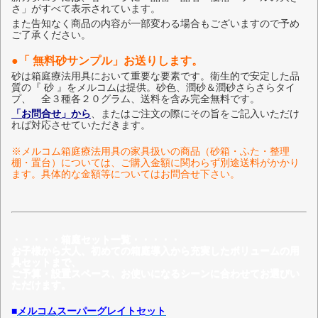
さ」がすべて表示されています。
また告知なく商品の内容が一部変わる場合もございますので予め
ご了承ください。
●「 無料砂サンプル」お送りします。
砂は箱庭療法用具において重要な要素です。衛生的で安定した品
質の『 砂 』をメルコムは提供。砂色、潤砂＆潤砂さらさらタイ
プ、 全３種各２０グラム、送料を含み完全無料です。
「お問合せ」から
、またはご注文の際にその旨をご記入いただけ
れば対応させていただきます。
※メルコム箱庭療法用具の家具扱いの商品（砂箱・ふた・整理
棚・置台）については、ご購入金額に関わらず別途送料がかかり
ます。具体的な金額等についてはお問合せ下さい。
・・・・・箱庭セット一覧・・・・・
お子様から大人、初めての箱庭導入から充実したボリュームの用
具セットまで、
ご予算・設置スペース、お使いになるシーンに合わせてお選びい
ただけます。
■
メルコムスーパーグレイトセット